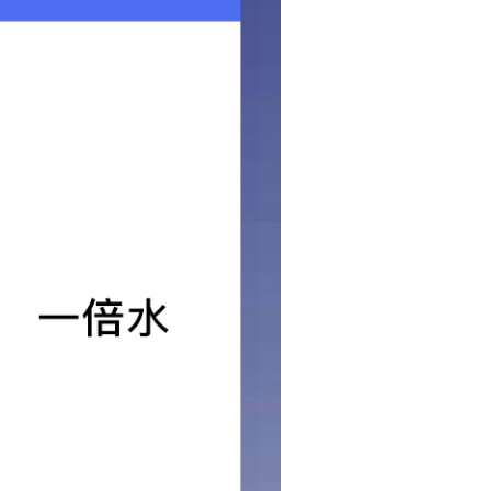
启东市汇龙镇城东工业集中区北一路666号
13-83669288、83669666
13-83669666
人：施经理
：
qdlyjx@163.com
：