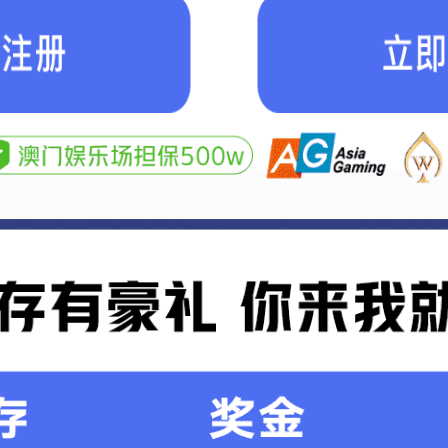
01体育app-APP免费下载
01体育app-APP免费下载
01体育
24小
0
13
1
体