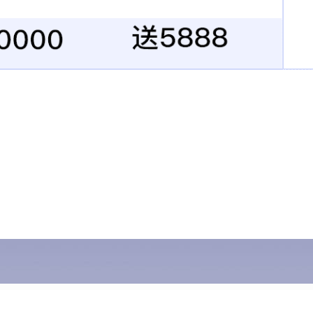
免
费
下
载
产
快
联
关
品
捷
系
注
中
链
我
我
心
接
们
们
地
关
L
址
扫
于
Y
：
一
我
-
扫
启
们
关
A